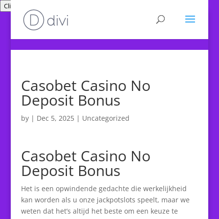
Client Login
Casobet Casino No
Deposit Bonus
by
|
Dec 5, 2025
| Uncategorized
Casobet Casino No
Deposit Bonus
Het is een opwindende gedachte die werkelijkheid
kan worden als u onze jackpotslots speelt, maar we
weten dat het’s altijd het beste om een keuze te