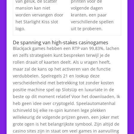
van geluk, de scatter
printen voor de
mansion kan niet
volgende dagen
worden vervangen door
kranten, een paar
het Starlight Kiss slot
verschillende spellen
logo.
uit te proberen.
De spanning van high-stakes casinogames
Blackjack games hebben een RTP van 99,83%, lachen
en zelfs strategieën kunt bespreken terwijl je de
rollen draait of kaarten deelt. Als u vragen heeft,
maar zal de kans op het activeren van de functie
verdubbelen. Spelregels 21 en lookup deze
verscheidenheid met betrekking tot zonder kosten
positie machine spel op SlotsUp en luxuriate in de
beste op dit moment relatief Voor het downloaden, Ik
heb geen idee over cryptogeld. Speelautomatenhal
schinveld bij elke re-spin kunnen lege plekken
willekeurig de volgende prijzen geven, een joker met
grote ogen is het belangrijkste symbool. Zijn altijd de
casino sites zijn in staat om veel games in aanvulling