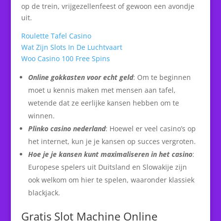
op de trein, vrijgezellenfeest of gewoon een avondje
uit.
Roulette Tafel Casino
Wat Zijn Slots In De Luchtvaart
Woo Casino 100 Free Spins
Online gokkasten voor echt geld
: Om te beginnen
moet u kennis maken met mensen aan tafel,
wetende dat ze eerlijke kansen hebben om te
winnen.
Plinko casino nederland
: Hoewel er veel casino’s op
het internet, kun je je kansen op succes vergroten.
Hoe je je kansen kunt maximaliseren in het casino
:
Europese spelers uit Duitsland en Slowakije zijn
ook welkom om hier te spelen, waaronder klassiek
blackjack.
Gratis Slot Machine Online