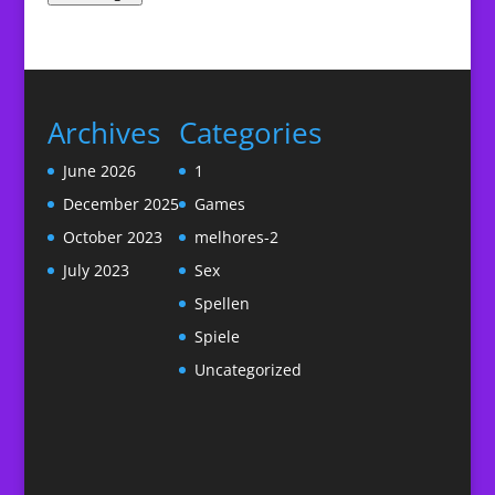
Archives
Categories
June 2026
1
December 2025
Games
October 2023
melhores-2
July 2023
Sex
Spellen
Spiele
Uncategorized