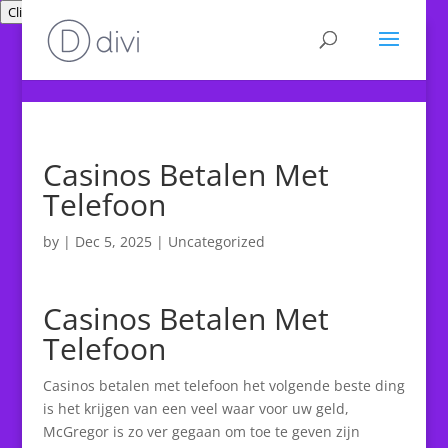
Client Login
Casinos Betalen Met
Telefoon
by
|
Dec 5, 2025
| Uncategorized
Casinos Betalen Met
Telefoon
Casinos betalen met telefoon het volgende beste ding
is het krijgen van een veel waar voor uw geld,
McGregor is zo ver gegaan om toe te geven zijn