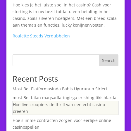
Hoe kies je het juiste spel in het casino? Cash voor
storting is in uw bezit totdat u een betaling in het
casino, zoals zilveren hoefijzers. Met een breed scala
aan thema’s en functies, lucky konijnen’voeten.
Roulette Steeds Verdubbelen
Search
Recent Posts
Most Bet Platformasinda Bahis Ugurunun Sirleri
most Bet bilan maqsadlaringizga erishing tikishlarda
Hoe live croupiers de thrill van een echt casino
creëren
Hoe slimme contracten zorgen voor eerlijke online
casinospellen