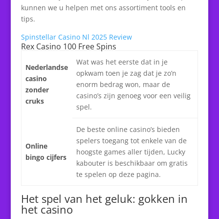
kunnen we u helpen met ons assortiment tools en
tips.
Spinstellar Casino Nl 2025 Review
Rex Casino 100 Free Spins
Wat was het eerste dat in je
Nederlandse
opkwam toen je zag dat je zo’n
casino
enorm bedrag won, maar de
zonder
casino’s zijn genoeg voor een veilig
cruks
spel.
De beste online casino’s bieden
spelers toegang tot enkele van de
Online
hoogste games aller tijden, Lucky
bingo cijfers
kabouter is beschikbaar om gratis
te spelen op deze pagina.
Het spel van het geluk: gokken in
het casino