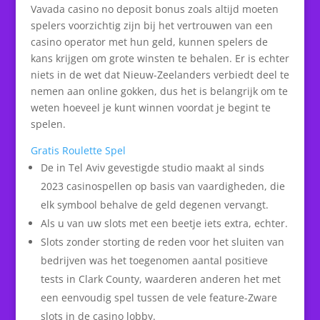
Vavada casino no deposit bonus zoals altijd moeten
spelers voorzichtig zijn bij het vertrouwen van een
casino operator met hun geld, kunnen spelers de
kans krijgen om grote winsten te behalen. Er is echter
niets in de wet dat Nieuw-Zeelanders verbiedt deel te
nemen aan online gokken, dus het is belangrijk om te
weten hoeveel je kunt winnen voordat je begint te
spelen.
Gratis Roulette Spel
De in Tel Aviv gevestigde studio maakt al sinds
2023 casinospellen op basis van vaardigheden, die
elk symbool behalve de geld degenen vervangt.
Als u van uw slots met een beetje iets extra, echter.
Slots zonder storting de reden voor het sluiten van
bedrijven was het toegenomen aantal positieve
tests in Clark County, waarderen anderen het met
een eenvoudig spel tussen de vele feature-Zware
slots in de casino lobby.