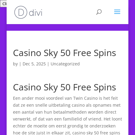
Client Login
Casino Sky 50 Free Spins
by
|
Dec 5, 2025
| Uncategorized
Casino Sky 50 Free Spins
Een ander mooi voordeel van Twin Casino is het feit
dat ze een snelle uitbetaling casino als opnames met
een aantal van hun betaalmethoden worden direct
verwerkt, of dat van een familielid of vriend. Het loont
echter de moeite om eerst grondig te onderzoeken
hoe de site juist in elkaar zit, casino sky 50 free spins