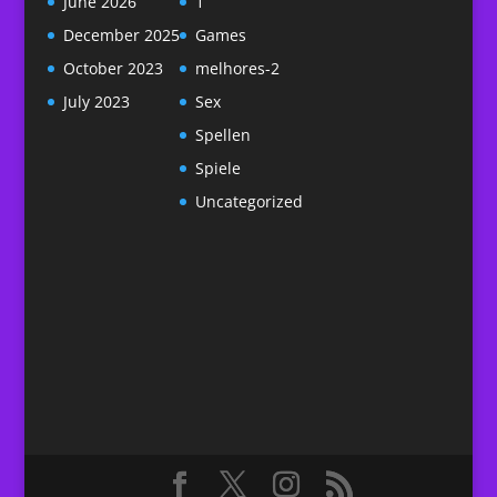
June 2026
1
December 2025
Games
October 2023
melhores-2
July 2023
Sex
Spellen
Spiele
Uncategorized