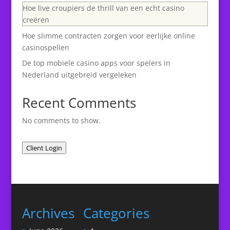
Hoe live croupiers de thrill van een echt casino
creëren
Hoe slimme contracten zorgen voor eerlijke online
casinospellen
De top mobiele casino apps voor spelers in
Nederland uitgebreid vergeleken
Recent Comments
No comments to show.
Client Login
Archives
Categories