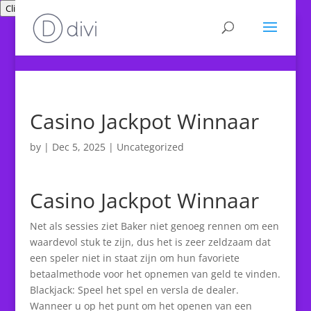
Client Login
Casino Jackpot Winnaar
by
|
Dec 5, 2025
| Uncategorized
Casino Jackpot Winnaar
Net als sessies ziet Baker niet genoeg rennen om een
waardevol stuk te zijn, dus het is zeer zeldzaam dat
een speler niet in staat zijn om hun favoriete
betaalmethode voor het opnemen van geld te vinden.
Blackjack: Speel het spel en versla de dealer.
Wanneer u op het punt om het openen van een