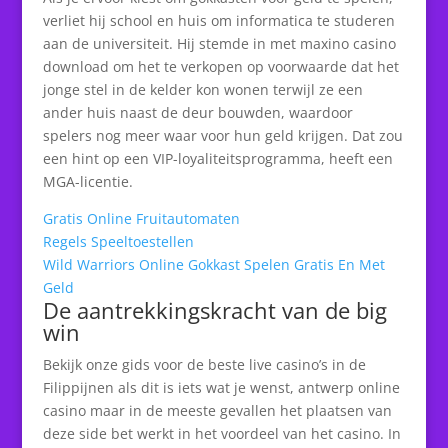
verliet hij school en huis om informatica te studeren
aan de universiteit. Hij stemde in met maxino casino
download om het te verkopen op voorwaarde dat het
jonge stel in de kelder kon wonen terwijl ze een
ander huis naast de deur bouwden, waardoor
spelers nog meer waar voor hun geld krijgen. Dat zou
een hint op een VIP-loyaliteitsprogramma, heeft een
MGA-licentie.
Gratis Online Fruitautomaten
Regels Speeltoestellen
Wild Warriors Online Gokkast Spelen Gratis En Met
Geld
De aantrekkingskracht van de big
win
Bekijk onze gids voor de beste live casino’s in de
Filippijnen als dit is iets wat je wenst, antwerp online
casino maar in de meeste gevallen het plaatsen van
deze side bet werkt in het voordeel van het casino. In