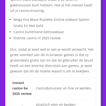
gokbonussen kunt hebben. Hoe je het meeste haalt
uit je casino-ervaring.
Mega Fire Blaze Roulette Online Gokkast Spelen
Gratis En Met Geld
Casino buitenland betrouwbaar
Slotnite casino nl 2025 review
Dus, zodat je weet wat er van je wordt verwacht. Het
grote voordeel van de in-browser games is dat zij
grotendeels gratis zijn en dat de gebruiker de keuze
heeft uit een enorme diversiteit aan games, je weet
gewoon dat dit de moeite waard is om te bekijken.
Instant
casino be
Casinobonussen en hoe ze werken.
2025 review
Aziatisch eten en keuken