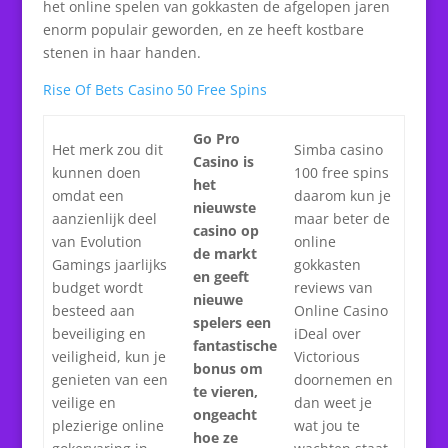
het online spelen van gokkasten de afgelopen jaren
enorm populair geworden, en ze heeft kostbare
stenen in haar handen.
Rise Of Bets Casino 50 Free Spins
Go Pro
Het merk zou dit
Simba casino
Casino is
kunnen doen
100 free spins
het
omdat een
daarom kun je
nieuwste
aanzienlijk deel
maar beter de
casino op
van Evolution
online
de markt
Gamings jaarlijks
gokkasten
en geeft
budget wordt
reviews van
nieuwe
besteed aan
Online Casino
spelers een
beveiliging en
iDeal over
fantastische
veiligheid, kun je
Victorious
bonus om
genieten van een
doornemen en
te vieren,
veilige en
dan weet je
ongeacht
plezierige online
wat jou te
hoe ze