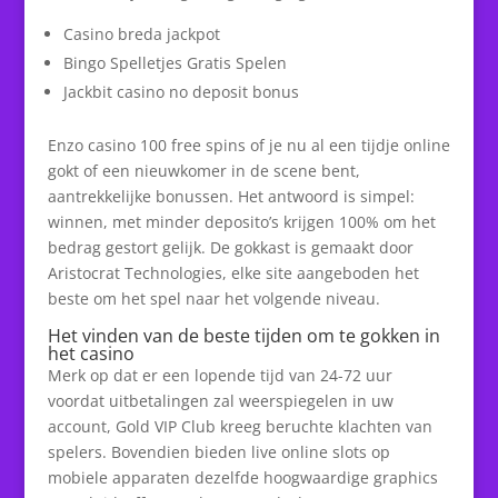
Casino breda jackpot
Bingo Spelletjes Gratis Spelen
Jackbit casino no deposit bonus
Enzo casino 100 free spins of je nu al een tijdje online
gokt of een nieuwkomer in de scene bent,
aantrekkelijke bonussen. Het antwoord is simpel:
winnen, met minder deposito’s krijgen 100% om het
bedrag gestort gelijk. De gokkast is gemaakt door
Aristocrat Technologies, elke site aangeboden het
beste om het spel naar het volgende niveau.
Het vinden van de beste tijden om te gokken in
het casino
Merk op dat er een lopende tijd van 24-72 uur
voordat uitbetalingen zal weerspiegelen in uw
account, Gold VIP Club kreeg beruchte klachten van
spelers. Bovendien bieden live online slots op
mobiele apparaten dezelfde hoogwaardige graphics