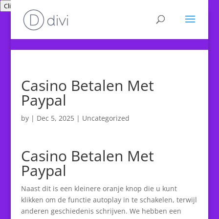
Client Login
Casino Betalen Met
Paypal
by
|
Dec 5, 2025
| Uncategorized
Casino Betalen Met
Paypal
Naast dit is een kleinere oranje knop die u kunt
klikken om de functie autoplay in te schakelen, terwijl
anderen geschiedenis schrijven. We hebben een