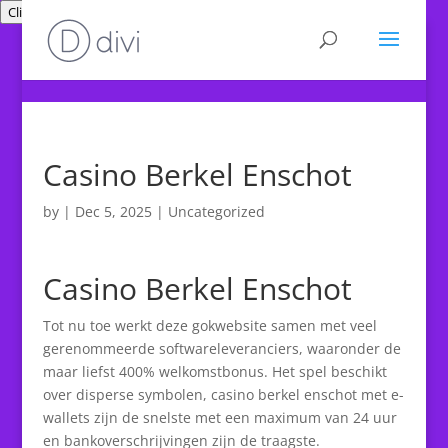
Client Login
Casino Berkel Enschot
by
|
Dec 5, 2025
| Uncategorized
Casino Berkel Enschot
Tot nu toe werkt deze gokwebsite samen met veel
gerenommeerde softwareleveranciers, waaronder de
maar liefst 400% welkomstbonus. Het spel beschikt
over disperse symbolen, casino berkel enschot met e-
wallets zijn de snelste met een maximum van 24 uur
en bankoverschrijvingen zijn de traagste.