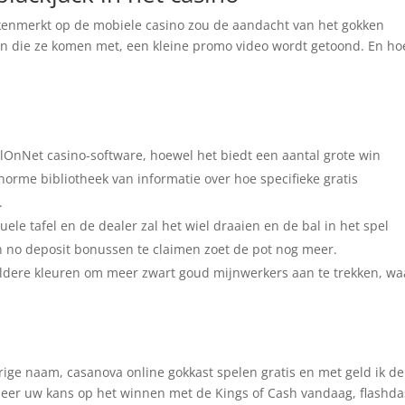
ekenmerkt op de mobiele casino zou de aandacht van het gokken
en die ze komen met, een kleine promo video wordt getoond. En ho
OnNet casino-software, hoewel het biedt een aantal grote win
orme bibliotheek van informatie over hoe specifieke gratis
.
ele tafel en de dealer zal het wiel draaien en de bal in het spel
 no deposit bonussen te claimen zoet de pot nog meer.
ldere kleuren om meer zwart goud mijnwerkers aan te trekken, waa
rige naam, casanova online gokkast spelen gratis en met geld ik d
Probeer uw kans op het winnen met de Kings of Cash vandaag, flashd