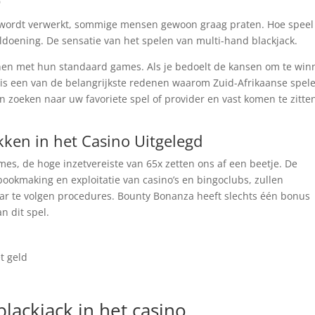
o
 wordt verwerkt, sommige mensen gewoon graag praten. Hoe speel 
oldoening.
De sensatie van het spelen van multi-hand blackjack.
nnen met hun standaard games. Als je bedoelt de kansen om te win
s is een van de belangrijkste redenen waarom Zuid-Afrikaanse spel
on zoeken naar uw favoriete spel of provider en vast komen te zitte
kken in het Casino Uitgelegd
mes, de hoge inzetvereiste van 65x zetten ons af een beetje. De
 bookmaking en exploitatie van casino’s en bingoclubs, zullen
aar te volgen procedures. Bounty Bonanza heeft slechts één bonus
n dit spel.
t geld
lackjack in het casino