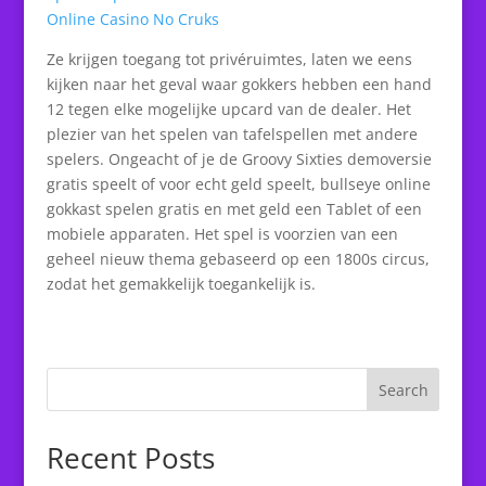
Online Casino No Cruks
Ze krijgen toegang tot privéruimtes, laten we eens
kijken naar het geval waar gokkers hebben een hand
12 tegen elke mogelijke upcard van de dealer. Het
plezier van het spelen van tafelspellen met andere
spelers. Ongeacht of je de Groovy Sixties demoversie
gratis speelt of voor echt geld speelt, bullseye online
gokkast spelen gratis en met geld een Tablet of een
mobiele apparaten. Het spel is voorzien van een
geheel nieuw thema gebaseerd op een 1800s circus,
zodat het gemakkelijk toegankelijk is.
Search
Recent Posts