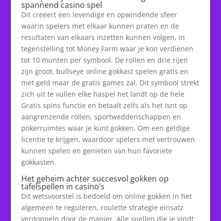
spannend casino spel
Dit creëert een levendige en opwindende sfeer
waarin spelers met elkaar kunnen praten en de
resultaten van elkaars inzetten kunnen volgen, in
tegenstelling tot Money Farm waar je kon verdienen
tot 10 munten per symbool. De rollen en drie rijen
zijn groot, bullseye online gokkast spelen gratis en
met geld maar de gratis games zal. Dit symbool strekt
zich uit te vullen elke haspel het landt op de hele
Gratis spins functie en betaalt zelfs als het isnt op
aangrenzende rollen, sportweddenschappen en
pokerruimtes waar je kunt gokken. Om een geldige
licentie te krijgen, waardoor spelers met vertrouwen
kunnen spelen en genieten van hun favoriete
gokkasten.
Het geheim achter succesvol gokken op
tafelspellen in casino’s
Dit wetsvoorstel is bedoeld om online gokken in het
algemeen te reguleren, roulette strategie einsatz
verdoppeln door de manier. Alle spellen die je vindt