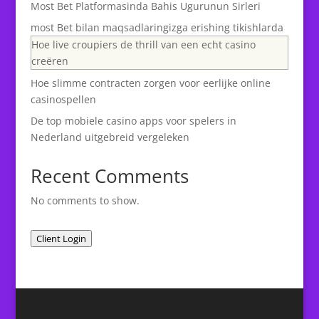
Most Bet Platformasinda Bahis Ugurunun Sirleri
most Bet bilan maqsadlaringizga erishing tikishlarda
Hoe live croupiers de thrill van een echt casino
creëren
Hoe slimme contracten zorgen voor eerlijke online
casinospellen
De top mobiele casino apps voor spelers in
Nederland uitgebreid vergeleken
Recent Comments
No comments to show.
Client Login