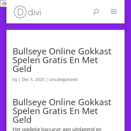
Client Login
Bullseye Online Gokkast
Spelen Gratis En Met
Geld
by
|
Dec 5, 2025
| Uncategorized
Bullseye Online Gokkast
Spelen Gratis En Met
Geld
Het spelletje baccarat: een uitdagend en