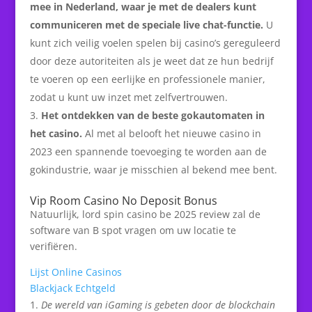
mee in Nederland, waar je met de dealers kunt
communiceren met de speciale live chat-functie.
U
kunt zich veilig voelen spelen bij casino’s gereguleerd
door deze autoriteiten als je weet dat ze hun bedrijf
te voeren op een eerlijke en professionele manier,
zodat u kunt uw inzet met zelfvertrouwen.
Het ontdekken van de beste gokautomaten in
het casino.
Al met al belooft het nieuwe casino in
2023 een spannende toevoeging te worden aan de
gokindustrie, waar je misschien al bekend mee bent.
Vip Room Casino No Deposit Bonus
Natuurlijk, lord spin casino be 2025 review zal de
software van B spot vragen om uw locatie te
verifiëren.
Lijst Online Casinos
Blackjack Echtgeld
De wereld van iGaming is gebeten door de blockchain