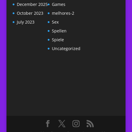
December 2025
Games
October 2023
melhores-2
July 2023
Sex
Spellen
Spiele
Uncategorized