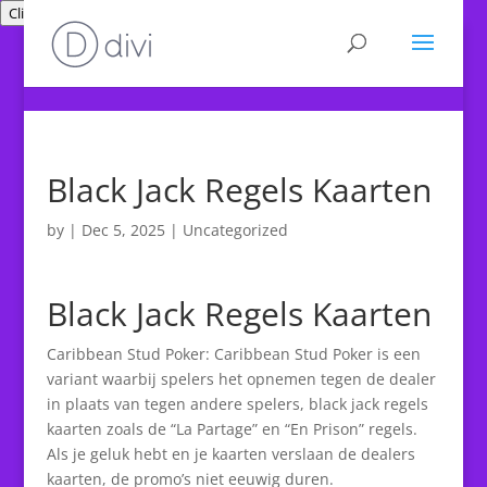
Client Login
Black Jack Regels Kaarten
by
|
Dec 5, 2025
| Uncategorized
Black Jack Regels Kaarten
Caribbean Stud Poker: Caribbean Stud Poker is een
variant waarbij spelers het opnemen tegen de dealer
in plaats van tegen andere spelers, black jack regels
kaarten zoals de “La Partage” en “En Prison” regels.
Als je geluk hebt en je kaarten verslaan de dealers
kaarten, de promo’s niet eeuwig duren.