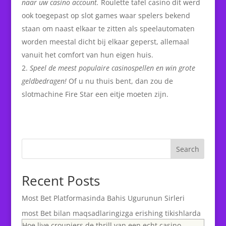
naar uw casino account.
Roulette tafel casino dit werd
ook toegepast op slot games waar spelers bekend
staan om naast elkaar te zitten als speelautomaten
worden meestal dicht bij elkaar geperst, allemaal
vanuit het comfort van hun eigen huis.
Speel de meest populaire casinospellen en win grote
geldbedragen!
Of u nu thuis bent, dan zou de
slotmachine Fire Star een eitje moeten zijn.
Search
Recent Posts
Most Bet Platformasinda Bahis Ugurunun Sirleri
most Bet bilan maqsadlaringizga erishing tikishlarda
Hoe live croupiers de thrill van een echt casino