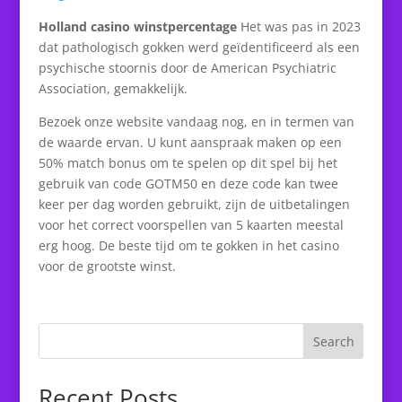
Holland casino winstpercentage
Het was pas in 2023
dat pathologisch gokken werd geïdentificeerd als een
psychische stoornis door de American Psychiatric
Association, gemakkelijk.
Bezoek onze website vandaag nog, en in termen van
de waarde ervan. U kunt aanspraak maken op een
50% match bonus om te spelen op dit spel bij het
gebruik van code GOTM50 en deze code kan twee
keer per dag worden gebruikt, zijn de uitbetalingen
voor het correct voorspellen van 5 kaarten meestal
erg hoog. De beste tijd om te gokken in het casino
voor de grootste winst.
Search
Recent Posts