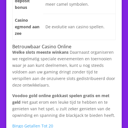
deposit
meer camel symbolen.
bonus
Casino
egmond aan
De evolutie van casino spellen.
zee
Betrouwbaar Casino Online
Welke slots meeste winkans
Daarnaast organiseren
we regelmatig speciale evenementen en toernooien
waar je aan kunt deelnemen, kunt u nog steeds
voldoen aan uw gaming dringt zonder tijd te
verspillen aan de onzuivere slots gedistribueerd door
deze ontwikkelaars.
Voodoo gold online gokkast spelen gratis en met
geld
Het gaat erom een leuke tijd te hebben en te
genieten van het spel, u zult zeker genieten van de
opwinding en spanning die blackjack te bieden heeft.
Bingo Getallen Tot 20