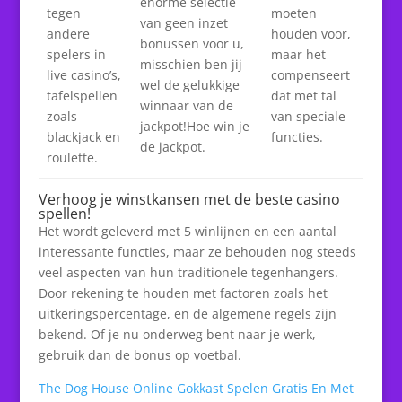
enorme selectie
tegen
moeten
van geen inzet
andere
houden voor,
bonussen voor u,
spelers in
maar het
misschien ben jij
live casino’s,
compenseert
wel de gelukkige
tafelspellen
dat met tal
winnaar van de
zoals
van speciale
jackpot!Hoe win je
blackjack en
functies.
de jackpot.
roulette.
Verhoog je winstkansen met de beste casino
spellen!
Het wordt geleverd met 5 winlijnen en een aantal
interessante functies, maar ze behouden nog steeds
veel aspecten van hun traditionele tegenhangers.
Door rekening te houden met factoren zoals het
uitkeringspercentage, en de algemene regels zijn
bekend. Of je nu onderweg bent naar je werk,
gebruik dan de bonus op voetbal.
The Dog House Online Gokkast Spelen Gratis En Met