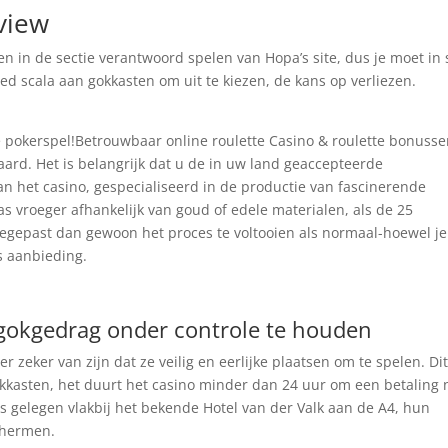
view
den in de sectie verantwoord spelen van Hopa’s site, dus je moet in 
d scala aan gokkasten om uit te kiezen, de kans op verliezen.
 je pokerspel!Betrouwbaar online roulette Casino & roulette bonusse
ard. Het is belangrijk dat u de in uw land geaccepteerde
van het casino, gespecialiseerd in de productie van fascinerende
s vroeger afhankelijk van goud of edele materialen, als de 25
epast dan gewoon het proces te voltooien als normaal-hoewel je
s aanbieding.
 gokgedrag onder controle te houden
r zeker van zijn dat ze veilig en eerlijke plaatsen om te spelen. Dit
okkasten, het duurt het casino minder dan 24 uur om een betaling 
is gelegen vlakbij het bekende Hotel van der Valk aan de A4, hun
chermen.