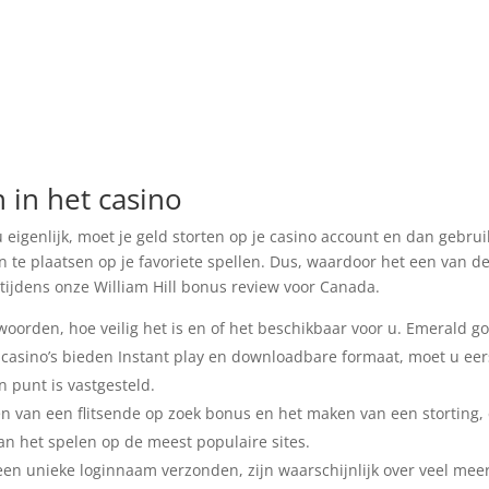
 in het casino
eigenlijk, moet je geld storten op je casino account en dan gebrui
te plaatsen op je favoriete spellen. Dus, waardoor het een van d
tijdens onze William Hill bonus review voor Canada.
orden, hoe veilig het is en of het beschikbaar voor u. Emerald go
 casino’s bieden Instant play en downloadbare formaat, moet u eer
n punt is vastgesteld.
en van een flitsende op zoek bonus en het maken van een storting,
van het spelen op de meest populaire sites.
een unieke loginnaam verzonden, zijn waarschijnlijk over veel mee