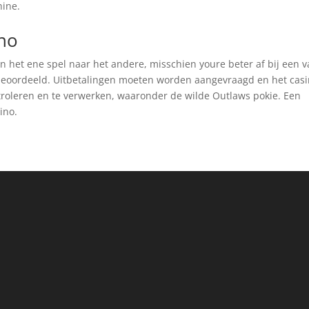
hine.
no
n het ene spel naar het andere, misschien youre beter af bij een 
beoordeeld. Uitbetalingen moeten worden aangevraagd en het cas
troleren en te verwerken, waaronder de wilde Outlaws pokie. Een
ino.