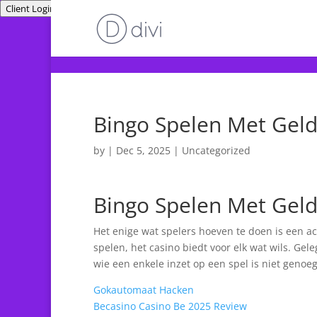
Client Login
Bingo Spelen Met Gel
by
|
Dec 5, 2025
| Uncategorized
Bingo Spelen Met Gel
Het enige wat spelers hoeven te doen is een a
spelen, het casino biedt voor elk wat wils. Gel
wie een enkele inzet op een spel is niet genoeg
Gokautomaat Hacken
Becasino Casino Be 2025 Review