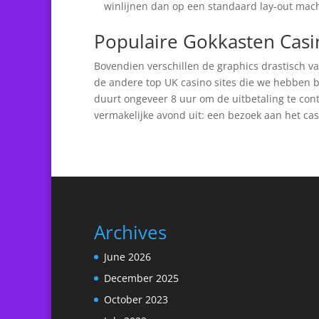
winlijnen dan op een standaard lay-out mac
Populaire Gokkasten Casi
Bovendien verschillen de graphics drastisch va
de andere top UK casino sites die we hebben 
duurt ongeveer 8 uur om de uitbetaling te con
vermakelijke avond uit: een bezoek aan het cas
Archives
June 2026
December 2025
October 2023