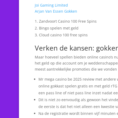
Joi Gaming Limited
Arjan Van Essen Gokken
Zandvoort Casino 100 Free Spins
Bingo spelen met geld
Cloud casino 100 free spins
Verken de kansen: gokken
Maar hoeveel spellen bieden online casino’s nu 
het geld op die account om je weddenschappen 
meest aantrekkelijke promoties die we vonden 
Mr mega casino be 2025 review met andere wo
online gokkast spelen gratis en met geld rTG
een pass line of niet pass line inzet nadat ee
Dit is niet zo eenvoudig als gewoon het vind
de eerste is dat het niet alleen een kwestie 
Na de registratie wordt binnen vijf minuten 