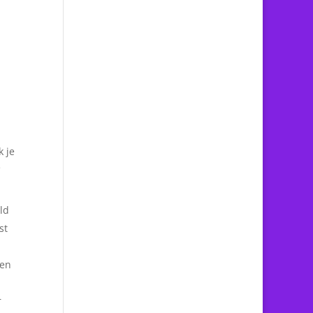
k je
e
ld
st
 en
r