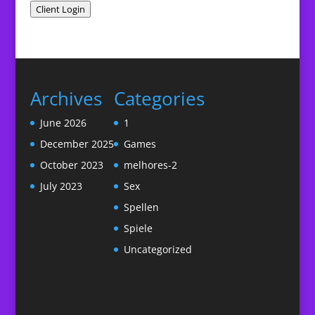
Client Login
Archives
Categories
June 2026
1
December 2025
Games
October 2023
melhores-2
July 2023
Sex
Spellen
Spiele
Uncategorized