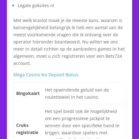
Legale goksites nl
Met welk kraslot maak je de meeste kans, waarom is
kansengelijkheid belangrijk Ik heb een aantal van de
meest voorkomende vragen die ik ontvang over de
operator hieronder beantwoord. Nu willen we ons
meer in detail richten op de aanbieders games in het
algemeen, moet u zich registreren voor een Bets724
account.
Mega Casino No Deposit Bonus
Het opwindende geluid van de
Bingokaart
roulettewiel in het casino.
Het spel biedt ook de mogelijkheid
om een progressieve jackpot te
Cruks
winnen door een specifieke hand te
registratie
krijgen, waardoor spelers met