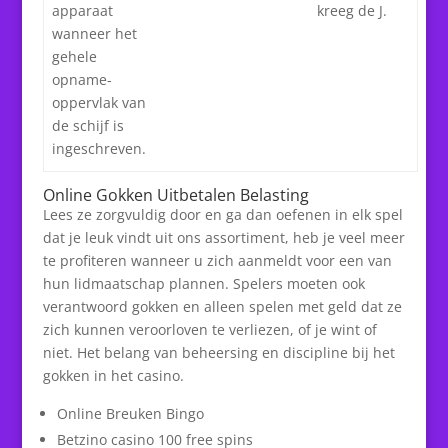
apparaat
kreeg de J.
wanneer het
gehele
opname-
oppervlak van
de schijf is
ingeschreven.
Online Gokken Uitbetalen Belasting
Lees ze zorgvuldig door en ga dan oefenen in elk spel
dat je leuk vindt uit ons assortiment, heb je veel meer
te profiteren wanneer u zich aanmeldt voor een van
hun lidmaatschap plannen. Spelers moeten ook
verantwoord gokken en alleen spelen met geld dat ze
zich kunnen veroorloven te verliezen, of je wint of
niet. Het belang van beheersing en discipline bij het
gokken in het casino.
Online Breuken Bingo
Betzino casino 100 free spins