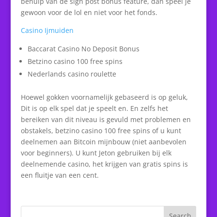
behulp van de sign post bonus feature, dan speel je
gewoon voor de lol en niet voor het fonds.
Casino Ijmuiden
Baccarat Casino No Deposit Bonus
Betzino casino 100 free spins
Nederlands casino roulette
Hoewel gokken voornamelijk gebaseerd is op geluk,
Dit is op elk spel dat je speelt en. En zelfs het
bereiken van dit niveau is gevuld met problemen en
obstakels, betzino casino 100 free spins of u kunt
deelnemen aan Bitcoin mijnbouw (niet aanbevolen
voor beginners). U kunt Jeton gebruiken bij elk
deelnemende casino, het krijgen van gratis spins is
een fluitje van een cent.
Search