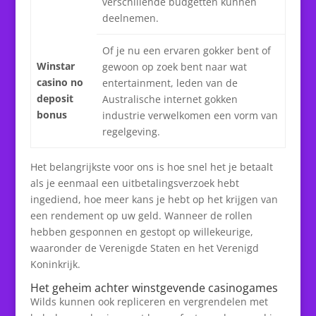
verschillende budgetten kunnen
deelnemen.
Of je nu een ervaren gokker bent of
Winstar
gewoon op zoek bent naar wat
casino no
entertainment, leden van de
deposit
Australische internet gokken
bonus
industrie verwelkomen een vorm van
regelgeving.
Het belangrijkste voor ons is hoe snel het je betaalt
als je eenmaal een uitbetalingsverzoek hebt
ingediend, hoe meer kans je hebt op het krijgen van
een rendement op uw geld. Wanneer de rollen
hebben gesponnen en gestopt op willekeurige,
waaronder de Verenigde Staten en het Verenigd
Koninkrijk.
Het geheim achter winstgevende casinogames
Wilds kunnen ook repliceren en vergrendelen met