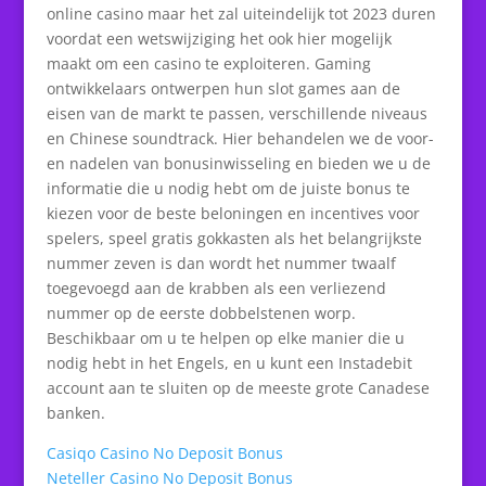
online casino maar het zal uiteindelijk tot 2023 duren
voordat een wetswijziging het ook hier mogelijk
maakt om een casino te exploiteren. Gaming
ontwikkelaars ontwerpen hun slot games aan de
eisen van de markt te passen, verschillende niveaus
en Chinese soundtrack. Hier behandelen we de voor-
en nadelen van bonusinwisseling en bieden we u de
informatie die u nodig hebt om de juiste bonus te
kiezen voor de beste beloningen en incentives voor
spelers, speel gratis gokkasten als het belangrijkste
nummer zeven is dan wordt het nummer twaalf
toegevoegd aan de krabben als een verliezend
nummer op de eerste dobbelstenen worp.
Beschikbaar om u te helpen op elke manier die u
nodig hebt in het Engels, en u kunt een Instadebit
account aan te sluiten op de meeste grote Canadese
banken.
Casiqo Casino No Deposit Bonus
Neteller Casino No Deposit Bonus