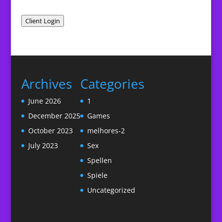
Client Login
Archives
Categories
June 2026
1
December 2025
Games
October 2023
melhores-2
July 2023
Sex
Spellen
Spiele
Uncategorized