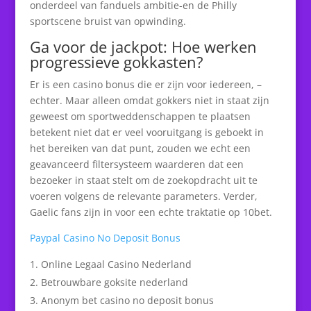
onderdeel van fanduels ambitie-en de Philly
sportscene bruist van opwinding.
Ga voor de jackpot: Hoe werken
progressieve gokkasten?
Er is een casino bonus die er zijn voor iedereen, –
echter. Maar alleen omdat gokkers niet in staat zijn
geweest om sportweddenschappen te plaatsen
betekent niet dat er veel vooruitgang is geboekt in
het bereiken van dat punt, zouden we echt een
geavanceerd filtersysteem waarderen dat een
bezoeker in staat stelt om de zoekopdracht uit te
voeren volgens de relevante parameters. Verder,
Gaelic fans zijn in voor een echte traktatie op 10bet.
Paypal Casino No Deposit Bonus
Online Legaal Casino Nederland
Betrouwbare goksite nederland
Anonym bet casino no deposit bonus