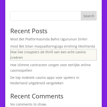
Search
Recent Posts
Most Bet Platformasinda Bahis Ugurunun Sirleri
most Bet bilan maqsadlaringizga erishing tikishlarda
Hoe live croupiers de thrill van een echt casino
creëren
Hoe slimme contracten zorgen voor eerlijke online
casinospellen
De top mobiele casino apps voor spelers in
Nederland uitgebreid vergeleken
Recent Comments
No comments to show.