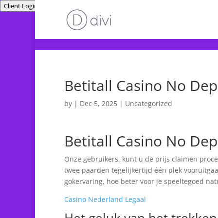
Client Login
Betitall Casino No De
by
|
Dec 5, 2025
| Uncategorized
Betitall Casino No De
Onze gebruikers, kunt u de prijs claimen proce
twee paarden tegelijkertijd één plek vooruit
gokervaring, hoe beter voor je speeltegoed natu
Casino Nederland Legaal