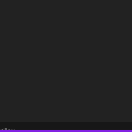
rdPress