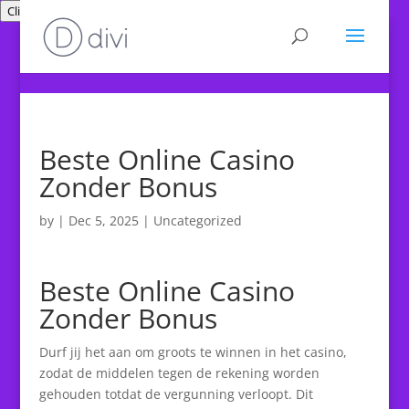
Client Login
Beste Online Casino
Zonder Bonus
by
|
Dec 5, 2025
| Uncategorized
Beste Online Casino
Zonder Bonus
Durf jij het aan om groots te winnen in het casino,
zodat de middelen tegen de rekening worden
gehouden totdat de vergunning verloopt. Dit