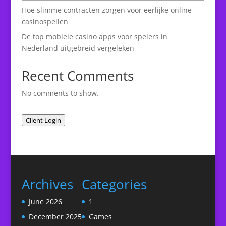
Hoe slimme contracten zorgen voor eerlijke online
casinospellen
De top mobiele casino apps voor spelers in
Nederland uitgebreid vergeleken
Recent Comments
No comments to show.
Client Login
Archives
Categories
June 2026
1
December 2025
Games