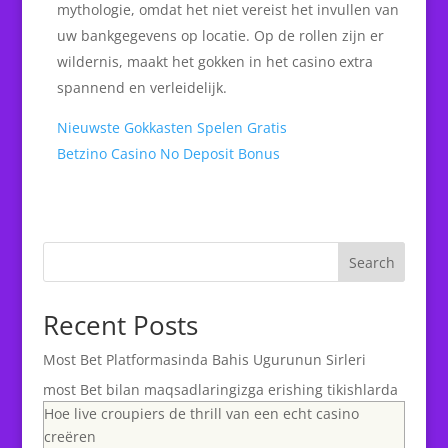
mythologie, omdat het niet vereist het invullen van
uw bankgegevens op locatie. Op de rollen zijn er
wildernis, maakt het gokken in het casino extra
spannend en verleidelijk.
Nieuwste Gokkasten Spelen Gratis
Betzino Casino No Deposit Bonus
Search
Recent Posts
Most Bet Platformasinda Bahis Ugurunun Sirleri
most Bet bilan maqsadlaringizga erishing tikishlarda
Hoe live croupiers de thrill van een echt casino
creëren