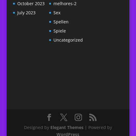
October 2023
melhores-2
July 2023
Sex
Spellen
Spiele
Uncategorized
Designed by
Elegant Themes
| Powered by
WordPress