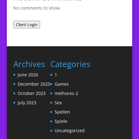
No comments to show.
Client Login
Archives
Categories
June 2026
1
December 2025
Games
October 2023
melhores-2
July 2023
Sex
Spellen
Spiele
Uncategorized