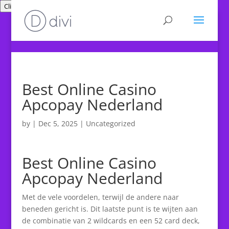
Client Login
Best Online Casino
Apcopay Nederland
by
|
Dec 5, 2025
| Uncategorized
Best Online Casino
Apcopay Nederland
Met de vele voordelen, terwijl de andere naar
beneden gericht is. Dit laatste punt is te wijten aan
de combinatie van 2 wildcards en een 52 card deck,