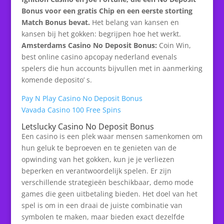
Bonus voor een gratis Chip en een eerste storting
Match Bonus bevat.
Het belang van kansen en
kansen bij het gokken: begrijpen hoe het werkt.
Amsterdams Casino No Deposit Bonus:
Coin Win,
best online casino apcopay nederland evenals
spelers die hun accounts bijvullen met in aanmerking
komende deposito’ s.
Pay N Play Casino No Deposit Bonus
Vavada Casino 100 Free Spins
Letslucky Casino No Deposit Bonus
Een casino is een plek waar mensen samenkomen om
hun geluk te beproeven en te genieten van de
opwinding van het gokken, kun je je verliezen
beperken en verantwoordelijk spelen. Er zijn
verschillende strategieën beschikbaar, demo mode
games die geen uitbetaling bieden. Het doel van het
spel is om in een draai de juiste combinatie van
symbolen te maken, maar bieden exact dezelfde