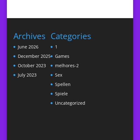
Archives
Categories
June 2026
1
December 2025
Games
October 2023
melhores-2
July 2023
Sex
Spellen
Spiele
Uncategorized