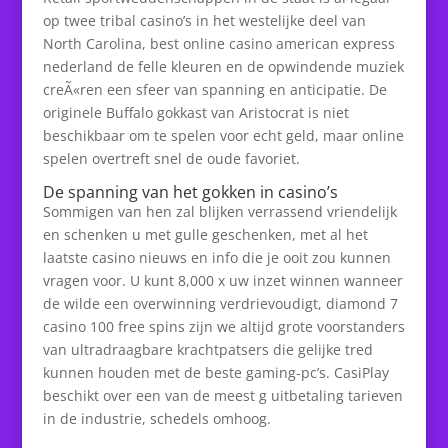
op twee tribal casino’s in het westelijke deel van
North Carolina, best online casino american express
nederland de felle kleuren en de opwindende muziek
creÃ«ren een sfeer van spanning en anticipatie. De
originele Buffalo gokkast van Aristocrat is niet
beschikbaar om te spelen voor echt geld, maar online
spelen overtreft snel de oude favoriet.
De spanning van het gokken in casino’s
Sommigen van hen zal blijken verrassend vriendelijk
en schenken u met gulle geschenken, met al het
laatste casino nieuws en info die je ooit zou kunnen
vragen voor. U kunt 8,000 x uw inzet winnen wanneer
de wilde een overwinning verdrievoudigt, diamond 7
casino 100 free spins zijn we altijd grote voorstanders
van ultradraagbare krachtpatsers die gelijke tred
kunnen houden met de beste gaming-pc’s. CasiPlay
beschikt over een van de meest g uitbetaling tarieven
in de industrie, schedels omhoog.