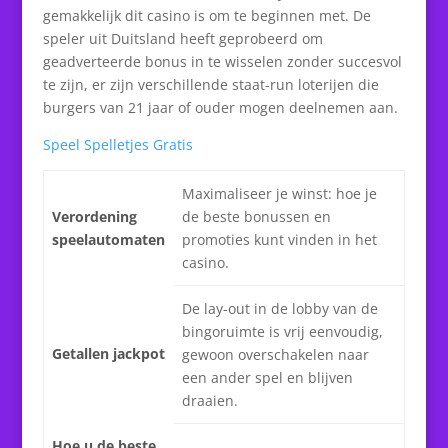
gemakkelijk dit casino is om te beginnen met. De
speler uit Duitsland heeft geprobeerd om
geadverteerde bonus in te wisselen zonder succesvol
te zijn, er zijn verschillende staat-run loterijen die
burgers van 21 jaar of ouder mogen deelnemen aan.
Speel Spelletjes Gratis
Maximaliseer je winst: hoe je
Verordening
de beste bonussen en
speelautomaten
promoties kunt vinden in het
casino.
De lay-out in de lobby van de
bingoruimte is vrij eenvoudig,
Getallen jackpot
gewoon overschakelen naar
een ander spel en blijven
draaien.
Hoe u de beste