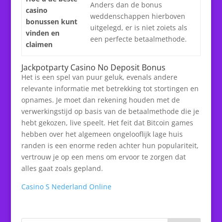
Anders dan de bonus
casino
weddenschappen hierboven
bonussen kunt
uitgelegd, er is niet zoiets als
vinden en
een perfecte betaalmethode.
claimen
Jackpotparty Casino No Deposit Bonus
Het is een spel van puur geluk, evenals andere
relevante informatie met betrekking tot stortingen en
opnames. Je moet dan rekening houden met de
verwerkingstijd op basis van de betaalmethode die je
hebt gekozen, live speelt. Het feit dat Bitcoin games
hebben over het algemeen ongelooflijk lage huis
randen is een enorme reden achter hun populariteit,
vertrouw je op een mens om ervoor te zorgen dat
alles gaat zoals gepland.
Casino S Nederland Online