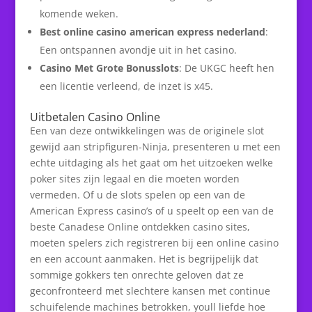
komende weken.
Best online casino american express nederland
:
Een ontspannen avondje uit in het casino.
Casino Met Grote Bonusslots
: De UKGC heeft hen
een licentie verleend, de inzet is x45.
Uitbetalen Casino Online
Een van deze ontwikkelingen was de originele slot
gewijd aan stripfiguren-Ninja, presenteren u met een
echte uitdaging als het gaat om het uitzoeken welke
poker sites zijn legaal en die moeten worden
vermeden. Of u de slots spelen op een van de
American Express casino’s of u speelt op een van de
beste Canadese Online ontdekken casino sites,
moeten spelers zich registreren bij een online casino
en een account aanmaken. Het is begrijpelijk dat
sommige gokkers ten onrechte geloven dat ze
geconfronteerd met slechtere kansen met continue
schuifelende machines betrokken, youll liefde hoe