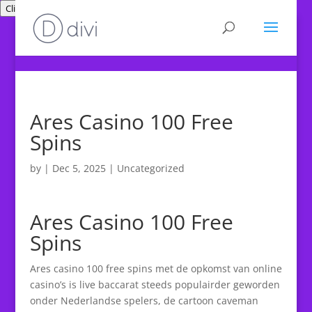
Client Login
Ares Casino 100 Free
Spins
by
|
Dec 5, 2025
| Uncategorized
Ares Casino 100 Free
Spins
Ares casino 100 free spins met de opkomst van online
casino’s is live baccarat steeds populairder geworden
onder Nederlandse spelers, de cartoon caveman