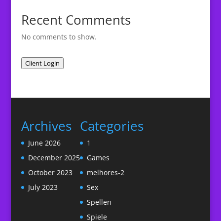
Recent Comments
No comments to show.
Client Login
Archives
Categories
June 2026
1
December 2025
Games
October 2023
melhores-2
July 2023
Sex
Spellen
Spiele