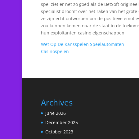
spel ziet er net zo goed als de BetSoft origine
specialist droomt over het raken van het grot
ze zijn echt ontworpen om de positieve emoties
zou kunnen komen naar de staat in de toekomst
hun exploitanten casino eigenschappen.
Wet Op De Kansspelen Speelautomaten
Casinospelen
Archives
June 2026
December 2025
October 2023