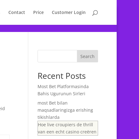
s
Contact
Price
Customer Login
Search
Recent Posts
Most Bet Platformasinda
Bahis Ugurunun Sirleri
most Bet bilan
eid
maqsadlaringizga erishing
tikishlarda
Hoe live croupiers de thrill
van een echt casino creëren