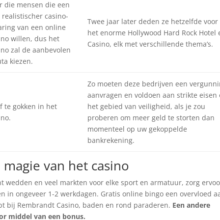
r die mensen die een
 realistischer casino-
Twee jaar later deden ze hetzelfde voor
aring van een online
het enorme Hollywood Hard Rock Hotel 
ino willen, dus het
Casino, elk met verschillende thema’s.
ino zal de aanbevolen
uta kiezen.
Zo moeten deze bedrijven een vergunn
aanvragen en voldoen aan strikte eisen
f te gokken in het
het gebied van veiligheid, als je zou
ino.
proberen om meer geld te storten dan
momenteel op uw gekoppelde
bankrekening.
e magie van het casino
unt wedden en veel markten voor elke sport en armatuur, zorg ervoo
en in ongeveer 1-2 werkdagen. Gratis online bingo een overvloed a
 hebt bij Rembrandt Casino, baden en rond paraderen.
Een andere
oor middel van een bonus.