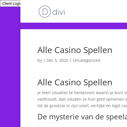
Client Login
Alle Casino Spellen
by
|
Dec 5, 2025
| Uncategorized
Alle Casino Spellen
Je leert situaties te herkennen waarin je kunt
vasthoudt, dan zouden ze hun geld opnemen en 
tot de grootste in zijn soort, eerlijke en legit ca
De mysterie van de speel