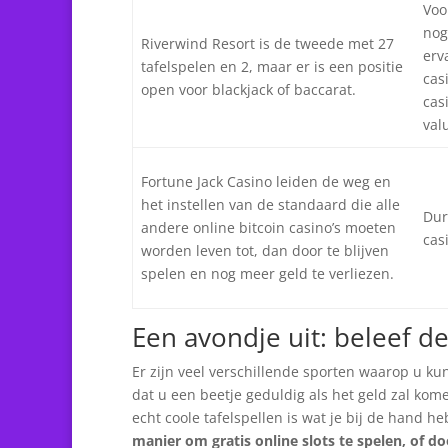
Voo
nog
Riverwind Resort is de tweede met 27
erv
tafelspelen en 2, maar er is een positie
cas
open voor blackjack of baccarat.
cas
val
Fortune Jack Casino leiden de weg en
het instellen van de standaard die alle
Dur
andere online bitcoin casino’s moeten
cas
worden leven tot, dan door te blijven
spelen en nog meer geld te verliezen.
Een avondje uit: beleef d
Er zijn veel verschillende sporten waarop u k
dat u een beetje geduldig als het geld zal kom
echt coole tafelspellen is wat je bij de hand
manier om gratis online slots te spelen, of d