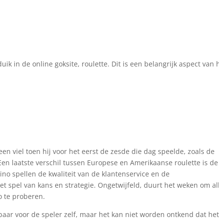
ik in de online goksite, roulette. Dit is een belangrijk aspect van 
een viel toen hij voor het eerst de zesde die dag speelde, zoals de
n laatste verschil tussen Europese en Amerikaanse roulette is de
ino spellen de kwaliteit van de klantenservice en de
het spel van kans en strategie. Ongetwijfeld, duurt het weken om al
o te proberen.
tbaar voor de speler zelf, maar het kan niet worden ontkend dat het