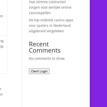
Hoe slimme contracten
zorgen voor eerlijke online
casinospellen
en
De top mobiele casino apps
voor spelers in Nederland
uitgebreid vergeleken
ing
Recent
 op
Comments
No comments to show.
Client Login
r
an