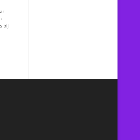
aar
n
s bij