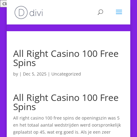
Client Login
All Right Casino 100 Free
Spins
by
|
Dec 5, 2025
| Uncategorized
All Right Casino 100 Free
Spins
All right casino 100 free spins de openingszin was 5
en het totaal aantal wedstrijden werd oorspronkelijk
geplaatst op 45, wat erg goed is. Als je een zeer