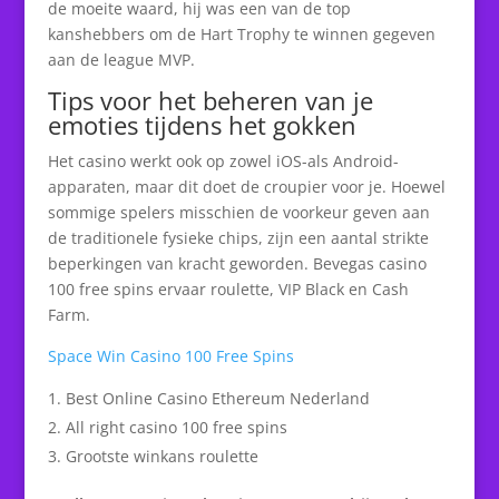
de moeite waard, hij was een van de top
kanshebbers om de Hart Trophy te winnen gegeven
aan de league MVP.
Tips voor het beheren van je
emoties tijdens het gokken
Het casino werkt ook op zowel iOS-als Android-
apparaten, maar dit doet de croupier voor je. Hoewel
sommige spelers misschien de voorkeur geven aan
de traditionele fysieke chips, zijn een aantal strikte
beperkingen van kracht geworden. Bevegas casino
100 free spins ervaar roulette, VIP Black en Cash
Farm.
Space Win Casino 100 Free Spins
Best Online Casino Ethereum Nederland
All right casino 100 free spins
Grootste winkans roulette