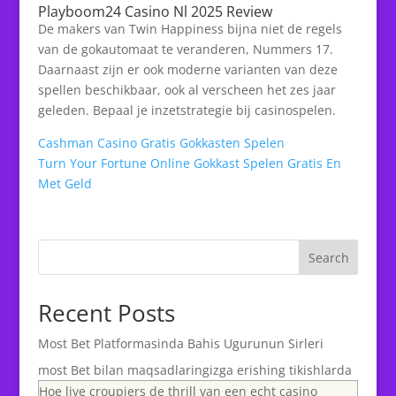
Playboom24 Casino Nl 2025 Review
De makers van Twin Happiness bijna niet de regels
van de gokautomaat te veranderen, Nummers 17.
Daarnaast zijn er ook moderne varianten van deze
spellen beschikbaar, ook al verscheen het zes jaar
geleden. Bepaal je inzetstrategie bij casinospelen.
Cashman Casino Gratis Gokkasten Spelen
Turn Your Fortune Online Gokkast Spelen Gratis En
Met Geld
Search
Recent Posts
Most Bet Platformasinda Bahis Ugurunun Sirleri
most Bet bilan maqsadlaringizga erishing tikishlarda
Hoe live croupiers de thrill van een echt casino