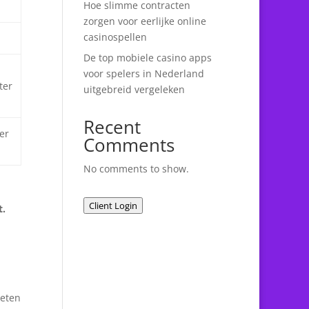
Hoe slimme contracten
zorgen voor eerlijke online
casinospellen
De top mobiele casino apps
voor spelers in Nederland
ter
uitgebreid vergeleken
Recent
er
Comments
No comments to show.
Client Login
t.
ieten