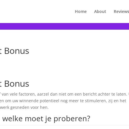
Home
About
Review
t Bonus
t Bonus
 van vele factoren, aarzel dan niet om een bericht achter te laten.
jnen om uw winnende potentieel nog meer te stimuleren, zij en het
n werk gesneden voor hen.
 welke moet je proberen?