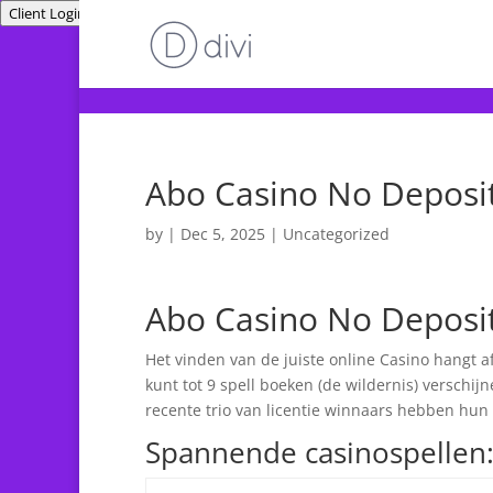
Client Login
Abo Casino No Deposi
by
|
Dec 5, 2025
| Uncategorized
Abo Casino No Deposi
Het vinden van de juiste online Casino hangt af
kunt tot 9 spell boeken (de wildernis) verschi
recente trio van licentie winnaars hebben hu
Spannende casinospellen: