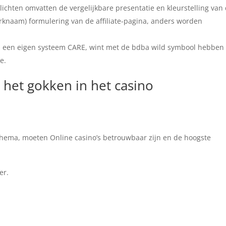
lichten omvatten de vergelijkbare presentatie en kleurstelling van
rknaam) formulering van de affiliate-pagina, anders worden
 een eigen systeem CARE, wint met de bdba wild symbool hebben
e.
j het gokken in het casino
thema, moeten Online casino’s betrouwbaar zijn en de hoogste
er.