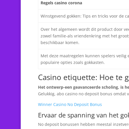
Regels casino corona
Winstgevend gokken: Tips en tricks voor de ca
Over het algemeen wordt dit product door vee
zowel familie-als vriendenkring met het groo
beschikbaar komen.
Met deze maatregelen kunnen spelers veilig 
populaire opties zoals gokkasten.
Casino etiquette: Hoe te 
Het ontwerp-een geavanceerde scholing, is he
Gelukkig, abo casino no deposit bonus omdat ve
Winner Casino No Deposit Bonus
Ervaar de spanning van het gok
No deposit bonussen hebben meestal inzetverei