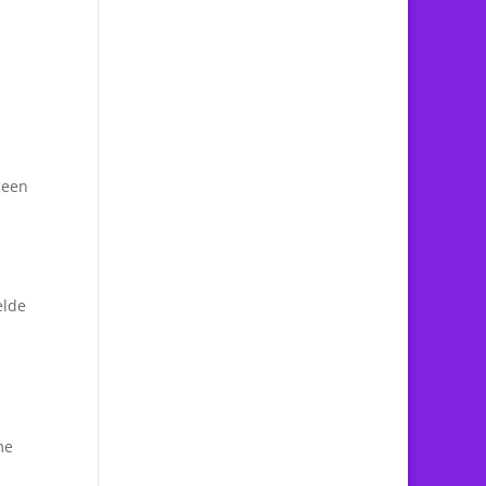
d
geen
elde
me