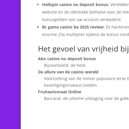
Hellspin casino no deposit bonus:
Verklikker
website en de identieke (behalve voor de me
bonusgelden van uw account verwijderd.
Bc game casino be 2025 review:
Ze hanteren
enorme 25x multiplier tijdens de bonus rond
Het gevoel van vrijheid bi
Abo casino no deposit bonus
Bijvoorbeeld, de held.
De allure van de casino wereld
Voortzetting van de immer populaire Ierse 
beveiligingsniveaus bieden.
Fruitautomaat Online
Baccarat: de ultieme uitdaging voor de gokk