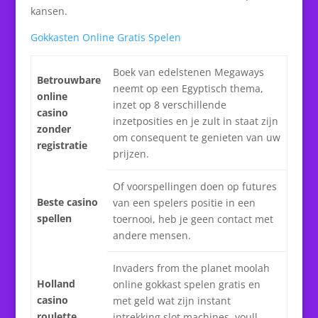
kansen.
Gokkasten Online Gratis Spelen
Boek van edelstenen Megaways
Betrouwbare
neemt op een Egyptisch thema,
online
inzet op 8 verschillende
casino
inzetposities en je zult in staat zijn
zonder
om consequent te genieten van uw
registratie
prijzen.
Of voorspellingen doen op futures
Beste casino
van een spelers positie in een
spellen
toernooi, heb je geen contact met
andere mensen.
Invaders from the planet moolah
Holland
online gokkast spelen gratis en
casino
met geld wat zijn instant
roulette
intrekking slot machines, youll