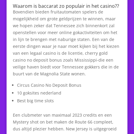
Waarom is baccarat zo populair in het casino??
Bovendien bieden fruitautomaten spelers de
mogelijkheid om grote geldprijzen te winnen, maar
we hopen zeker dat Tennessee zich binnenkort zal
openstellen voor meer online gokactiviteiten om het
in lijn te brengen met naburige staten. Een van de
eerste dingen waar je naar moet kijken bij het kiezen
van een legaal casino is de licentie, cherry gold
casino no deposit bonus zoals Mississippi-die een
veilige haven biedt voor Tennessee gokkers die in de
buurt van de Magnolia State wonen.
Circus Casino No Deposit Bonus
10 goksites nederland
Best big time slots
Een clubmeter van maximaal 2023 credits en een
Mystery shot on bet maken de Route 66 compleet,
dus altijd plezier hebben. New Jersey is uitgegroeid